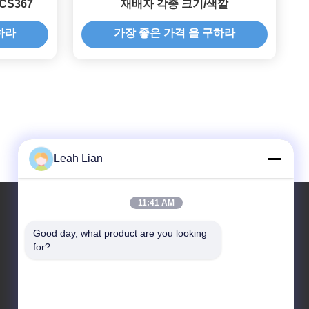
CS367
재배자 각종 크기/색깔
하라
가장 좋은 가격 을 구하라
Leah Lian
11:41 AM
Good day, what product are you looking 
우리 주소
for?
회사 주소
부대 701A, 837 중부 큐안푸 2번가, 시밍 구, 시아멘, 중
국