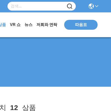
따옴표
상품
VR 쇼
뉴스
저희와 연락
치
12
상품