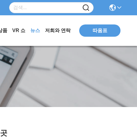
따옴표
상품
VR 쇼
뉴스
저희와 연락
 곳