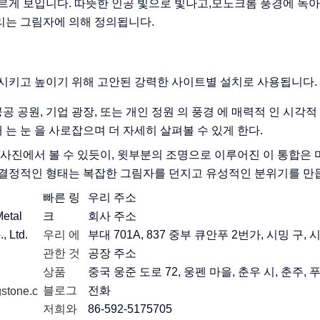
르게 보입니다. 따뜻한 인공 빛으로 빛나고,모노크롬 풍경에 녹아
는 그림자에 의해 정의됩니다.
시키고 높이기 위해 고안된 강력한 사이트별 설치로 사용됩니다.
공공 공원, 기업 광장, 또는 개인 정원 의 풍경 에 매력적 인 시각적
태 는 눈 을 사로잡으며 더 자세히 살펴볼 수 있게 한다.
 사진에서 볼 수 있듯이, 윗부분의 조명으로 이루어진 이 통합은
결정적인 형태는 복잡한 그림자를 던지고 유성적인 분위기를 만듭
빠른 링
우리 주소
etal
크
회사 주소
, Ltd.
우리 에
부대 701A, 837 중부 큐안푸 2번가, 시밍 구, 
관한 것
공장 주소
상품
중국 웅준 도로 72, 웅펜 마을, 춘우 시, 춘주, 
블로그
전화
stone.c
저희와
86-592-5175705