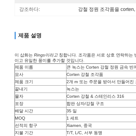
강조하다:
강철 정원 조각품을 corten
,
제품 설명
이 삽화는
Rings이라고
칭합니다
.
조각품은 서로 상호 연락하는 반
이고 유일한 풍미를 추가할 것입니다.
제품 이름
큰 녹스는 Corten 강철 정원 금속 
묘사
Corten 강철 조각품
제품 크기
2개 m 또는 주문을 받아서 만들어진
끝내기
녹스는
물자
Corten 강철 & 스테인리스 316
포장
합판 상자/강철 구조
배달 시간
35 일
MOQ
1 세트
선적의 항구
Xiamen, 중국
지불 기간
T/T, L/C, 서부 동맹