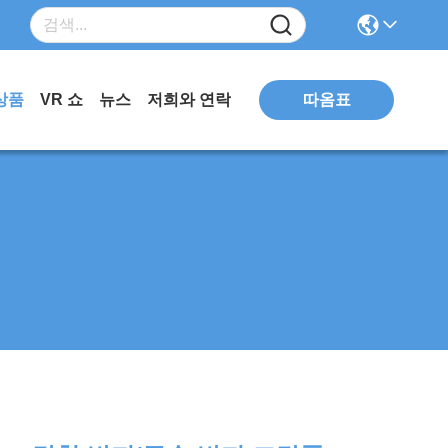
따옴표
상품
VR 쇼
뉴스
저희와 연락