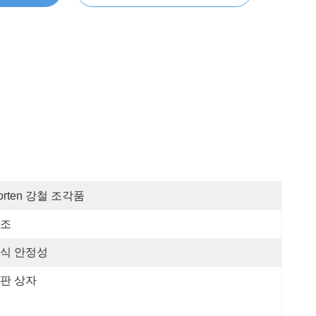
orten 강철 조각품
조
식 안정성
판 상자