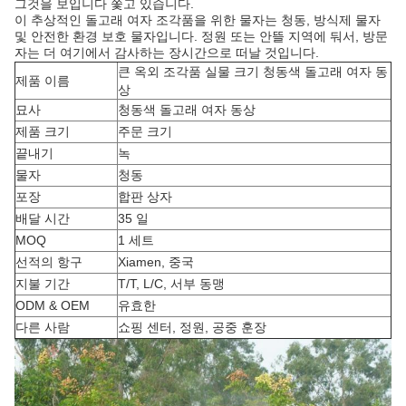
그것을 보입니다 쫓고 있습니다.
이 추상적인 돌고래 여자 조각품을 위한 물자는 청동, 방식제 물자
및 안전한 환경 보호 물자입니다. 정원 또는 안뜰 지역에 둬서, 방문
자는 더 여기에서 감사하는 장시간으로 떠날 것입니다.
큰 옥외 조각품 실물 크기 청동색 돌고래 여자 동
제품 이름
상
묘사
청동색 돌고래 여자 동상
제품 크기
주문 크기
끝내기
녹
물자
청동
포장
합판 상자
배달 시간
35 일
MOQ
1 세트
선적의 항구
Xiamen, 중국
지불 기간
T/T, L/C, 서부 동맹
ODM & OEM
유효한
다른 사람
쇼핑 센터, 정원, 공중 훈장