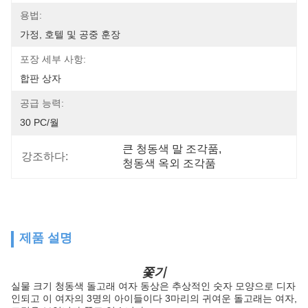
용법:
가정, 호텔 및 공중 훈장
포장 세부 사항:
합판 상자
공급 능력:
30 PC/월
큰 청동색 말 조각품
, 
강조하다:
청동색 옥외 조각품
제품 설명
쫓기
실물 크기 청동색 돌고래 여자 동상은 추상적인 숫자 모양으로 디자
인되고 이 여자의 3명의 아이들이다 3마리의 귀여운 돌고래는 여자,