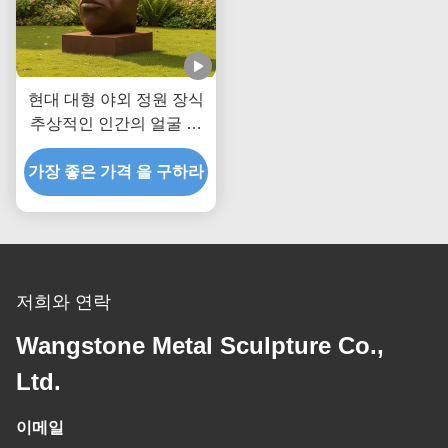
현대 대형 야외 정원 장식
추상적인 인간의 얼굴 청
동 조각 고전 금속 예술 동
가장 좋은 가격 을 구하라
상 경관 공원 마당 장식
저희와 연락
Wangstone Metal Sculpture Co.,
Ltd.
이메일