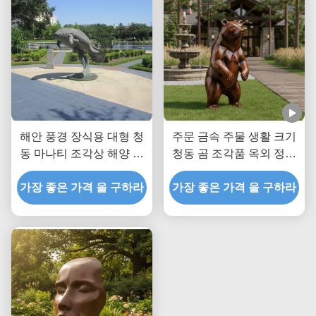
해안 풍경 장식용 대형 청
주문 금속 주물 생활 크기
동 마나티 조각상 해양 동
청동 곰 조각품 옥외 정원
물 야외 정원 예술 동상
동상 별장 공원 조경 장식
가장 좋은 가격 을 구하라
을 위한 현실적 동물 예술
가장 좋은 가격 을 구하라