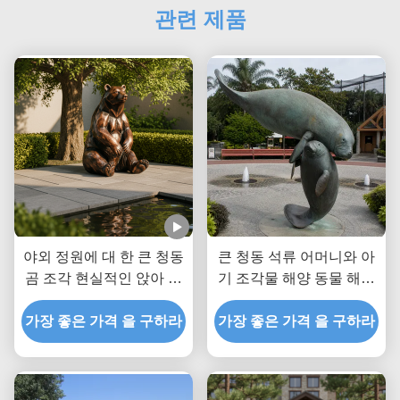
관련 제품
야외 정원에 대 한 큰 청동
큰 청동 석류 어머니와 아
곰 조각 현실적인 앉아 갈
기 조각물 해양 동물 해안
색 곰 동상 공원 빌라에 대
정원 야외 예술 동상
한 사용자 지정 금속 동물
가장 좋은 가격 을 구하라
가장 좋은 가격 을 구하라
예술 장식