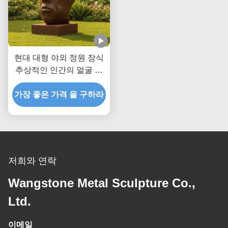
현대 대형 야외 정원 장식
추상적인 인간의 얼굴 청
동 조각 고전 금속 예술 동
가장 좋은 가격 을 구하라
상 경관 공원 마당 장식
저희와 연락
Wangstone Metal Sculpture Co.,
Ltd.
이메일