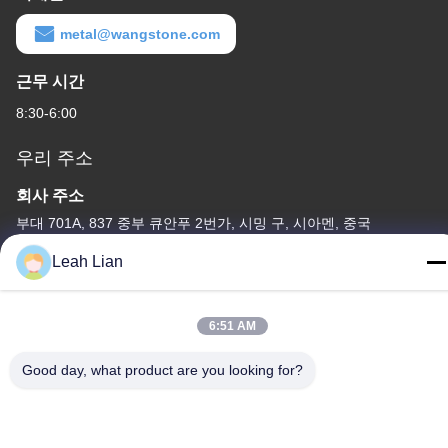
metal@wangstone.com
근무 시간
8:30-6:00
우리 주소
회사 주소
부대 701A, 837 중부 큐안푸 2번가, 시밍 구, 시아멘, 중국
공장 주소
Leah Lian
중국 웅준 도로 72, 웅펜 마을, 춘우 시, 춘주, 푸젠
전화
6:51 AM
86-592-5175705
Good day, what product are you looking for?