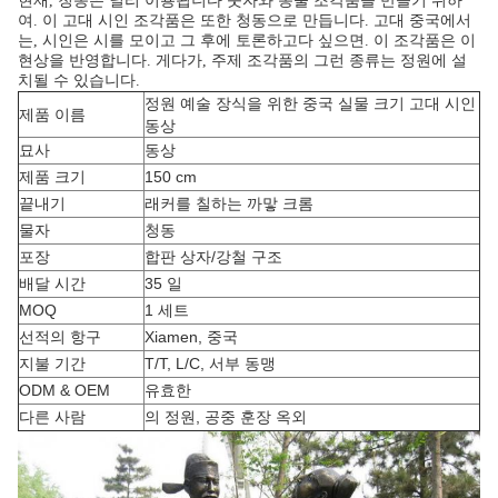
현재, 청동은 널리 이용됩니다 숫자와 동물 조각품을 만들기 위하
여. 이 고대 시인 조각품은 또한 청동으로 만듭니다. 고대 중국에서
는, 시인은 시를 모이고 그 후에 토론하고다 싶으면. 이 조각품은 이
현상을 반영합니다. 게다가, 주제 조각품의 그런 종류는 정원에 설
치될 수 있습니다.
정원 예술 장식을 위한 중국 실물 크기 고대 시인
제품 이름
동상
묘사
동상
제품 크기
150 cm
끝내기
래커를 칠하는 까맣 크롬
물자
청동
포장
합판 상자/강철 구조
배달 시간
35 일
MOQ
1 세트
선적의 항구
Xiamen, 중국
지불 기간
T/T, L/C, 서부 동맹
ODM & OEM
유효한
다른 사람
의 정원, 공중 훈장 옥외