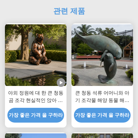
관련 제품
야외 정원에 대 한 큰 청동
큰 청동 석류 어머니와 아
곰 조각 현실적인 앉아 갈
기 조각물 해양 동물 해안
색 곰 동상 공원 빌라에 대
정원 야외 예술 동상
한 사용자 지정 금속 동물
가장 좋은 가격 을 구하라
가장 좋은 가격 을 구하라
예술 장식