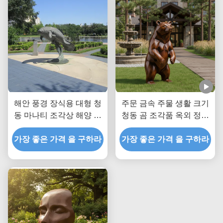
해안 풍경 장식용 대형 청
주문 금속 주물 생활 크기
동 마나티 조각상 해양 동
청동 곰 조각품 옥외 정원
물 야외 정원 예술 동상
동상 별장 공원 조경 장식
가장 좋은 가격 을 구하라
을 위한 현실적 동물 예술
가장 좋은 가격 을 구하라