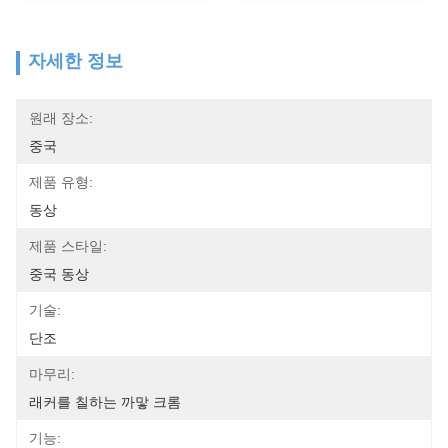
자세한 정보
원래 장소:
중국
제품 유형:
동상
제품 스타일:
중국 동상
기술:
단조
마무리:
래커를 칠하는 까맣 크롬
기능: