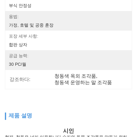
부식 안정성
용법:
가정, 호텔 및 공중 훈장
포장 세부 사항:
합판 상자
공급 능력:
30 PC/월
청동색 옥외 조각품
, 
강조하다:
청동색 운영하는 말 조각품
제품 설명
시인