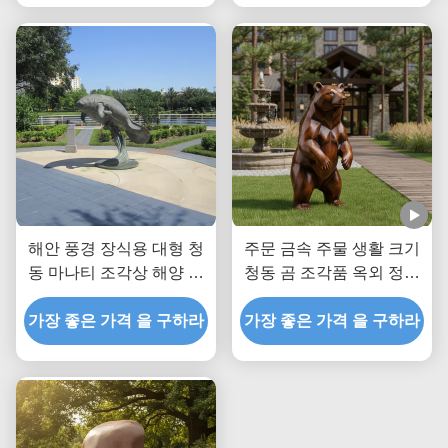
해안 풍경 장식용 대형 청
주문 금속 주물 생활 크기
동 마나티 조각상 해양 동
청동 곰 조각품 옥외 정원
물 야외 정원 예술 동상
동상 별장 공원 조경 장식
가장 좋은 가격 을 구하라
을 위한 현실적 동물 예술
가장 좋은 가격 을 구하라