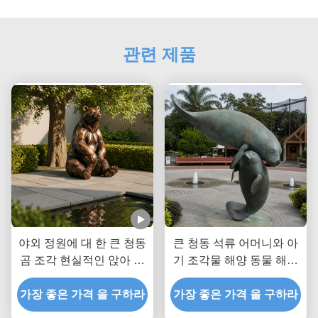
관련 제품
야외 정원에 대 한 큰 청동
큰 청동 석류 어머니와 아
곰 조각 현실적인 앉아 갈
기 조각물 해양 동물 해안
색 곰 동상 공원 빌라에 대
정원 야외 예술 동상
한 사용자 지정 금속 동물
가장 좋은 가격 을 구하라
가장 좋은 가격 을 구하라
예술 장식