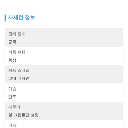
자세한 정보
원래 장소:
중국
제품 유형:
동상
제품 스타일:
고대 디자인
기술:
단조
마무리:
열 그림물감 코팅
기능: