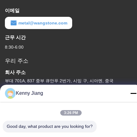
이메일
metal@wangstone.com
근무 시간
8:30-6:00
우리 주소
회사 주소
부대 701A, 837 중부 큐안푸 2번가, 시밍 구, 시아멘, 중국
공장 주소
Kenny Jiang
중국 웅준 도로 72, 웅펜 마을, 춘우 시, 춘주, 푸젠
전화
3:26 PM
86-592-5175705
Good day, what product are you looking for?