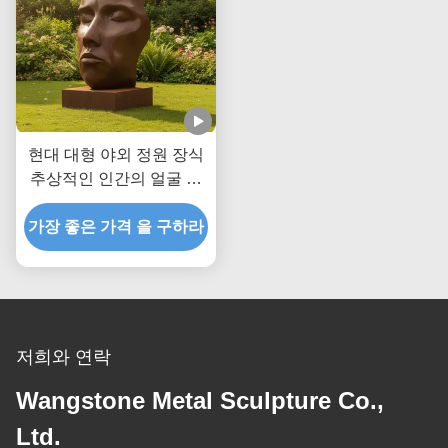
현대 대형 야외 정원 장식
추상적인 인간의 얼굴 청
동 조각 고전 금속 예술 동
가장 좋은 가격 을 구하라
상 경관 공원 마당 장식
저희와 연락
Wangstone Metal Sculpture Co.,
Ltd.