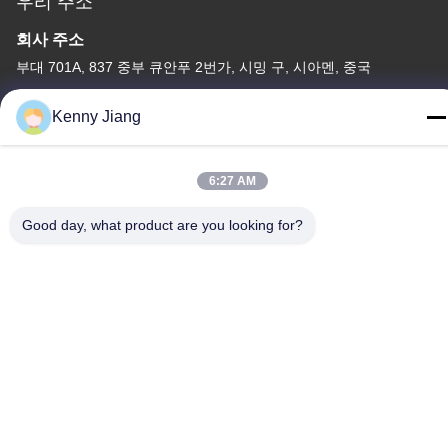
우리 주소
회사 주소
부대 701A, 837 중부 큐안푸 2번가, 시밍 구, 시아멘, 중국
공장 주소
Kenny Jiang
중국 웅준 도로 72, 웅펜 마을, 춘우 시, 춘주, 푸젠
전화
6:27 AM
86-592-5175705
Good day, what product are you looking for?
중국 좋은 품질 옥외 금속 조각품 공급자. 저작권 -2026 Wangstone
Metal Sculpture Co., Ltd. 모든 권리는 보호됩니다.
개인정보 보호 정책
|
사이트맵