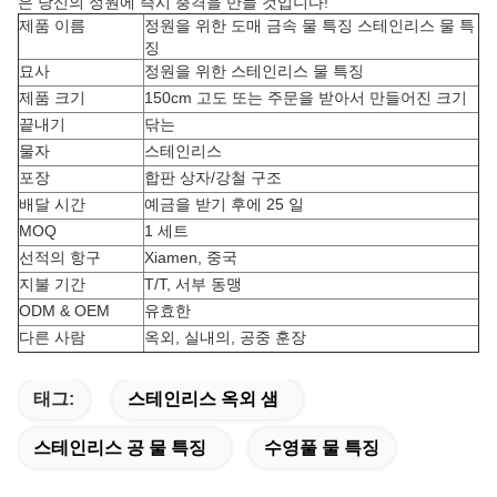
은 당신의 정원에 즉시 충격을 만들 것입니다!
제품 이름
정원을 위한 도매 금속 물 특징 스테인리스 물 특
징
묘사
정원을 위한 스테인리스 물 특징
제품 크기
150cm 고도 또는 주문을 받아서 만들어진 크기
끝내기
닦는
물자
스테인리스
포장
합판 상자/강철 구조
배달 시간
예금을 받기 후에 25 일
MOQ
1 세트
선적의 항구
Xiamen, 중국
지불 기간
T/T, 서부 동맹
ODM & OEM
유효한
다른 사람
옥외, 실내의, 공중 훈장
태그:
스테인리스 옥외 샘
스테인리스 공 물 특징
수영풀 물 특징