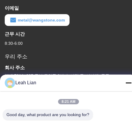
이메일
metal@wangstone.com
근무 시간
8:30-6:00
우리 주소
회사 주소
부대 701A, 837 중부 큐안푸 2번가, 시밍 구, 시아멘, 중국
Leah Lian
공장 주소
중국 웅준 도로 72, 웅펜 마을, 춘우 시, 춘주, 푸젠
8:21 AM
전화
Good day, what product are you looking for?
86-592-5175705