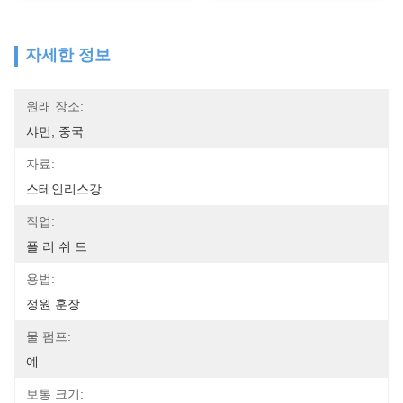
자세한 정보
원래 장소:
샤먼, 중국
자료:
스테인리스강
직업:
폴 리 쉬 드
용법:
정원 훈장
물 펌프:
예
보통 크기: