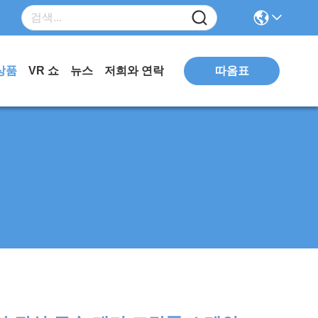
따옴표
상품
VR 쇼
뉴스
저희와 연락