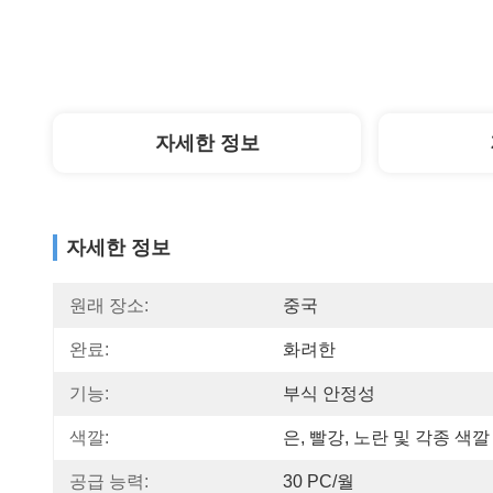
자세한 정보
자세한 정보
원래 장소:
중국
완료:
화려한
기능:
부식 안정성
색깔:
은, 빨강, 노란 및 각종 색깔
공급 능력:
30 PC/월