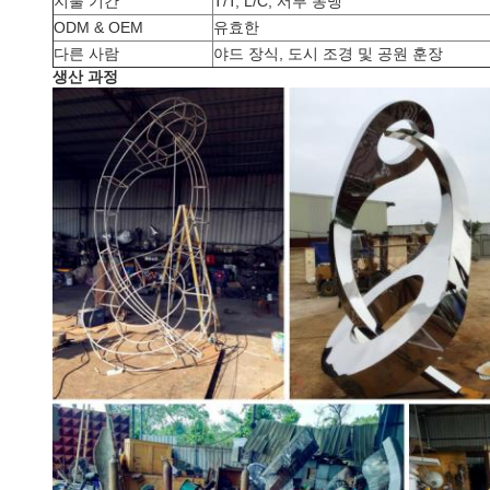
지불 기간
T/T, L/C, 서부 동맹
ODM & OEM
유효한
다른 사람
야드 장식, 도시 조경 및 공원 훈장
생산 과정