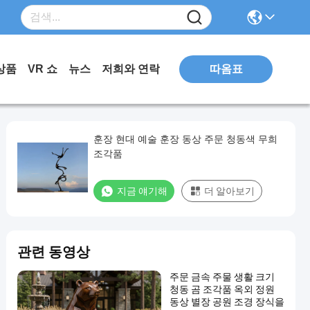
따옴표
상품
VR 쇼
뉴스
저희와 연락
훈장 현대 예술 훈장 동상 주문 청동색 무희
조각품
지금 얘기해
더 알아보기
관련 동영상
주문 금속 주물 생활 크기
청동 곰 조각품 옥외 정원
동상 별장 공원 조경 장식을