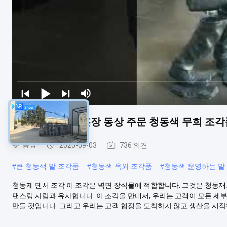
훈장 현대 예술 훈장 동상 주문 청동색 무희 조
동상
2020-09-03
736 의견
#
큰 청동색 말 조각품
#
청동색 옥외 조각품
#
청동색 운영하는 말
청동제 댄서 조각 이 조각은 벽면 장식물에 적합합니다. 그것은 청동
댄스링 사람과 유사합니다. 이 조각을 만대서, 우리는 고객이 모든 세
만들 것입니다. 그리고 우리는 고객 협정을 도착하지 않고 생산을 시작하