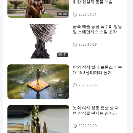
위한 현실적 동물 예술
동상
00:08
2026-06-01
금속 예술 동물 독수리 청동
및 스테인리스 스틸 조각
동상
2025-10-29
00:41
야외 장식 발레 브론즈 식수
대 180 센티미터 높이
동상
2023-07-06
00:17
놋쇠 여자 청동 흉상 상 자
택 장식을 던지는 연마금
동상
2023-03-09