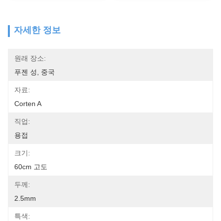
자세한 정보
원래 장소:
푸젠 성, 중국
자료:
Corten A
직업:
용접
크기:
60cm 고도
두께:
2.5mm
특색: