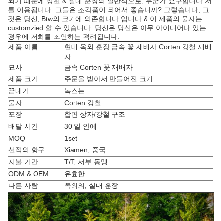
되기 때문에 정원 & 실내 훈장의 일반적으로, 누군가 요구합니다 저
를 이용됩니다: 그들은 조각품이 되어서 좋습니까? 그렇습니다, 그
것은 당신, Btw의 크기에 의존합니다 입니다 & 이 제품의 물자는
customzied 할 수 있습니다. 당신은 당신은 아무 아이디어나 있는
경우에 저희를 조언하는 격려됩니다.
제품 이름
현대 옥외 훈장 금속 꽃 재배자 Corten 강철 재배
자
묘사
금속 Corten 꽃 재배자
제품 크기
주문을 받아서 만들어진 크기
끝내기
녹스는
물자
Corten 강철
포장
합판 상자/강철 구조
배달 시간
30 일 안에
MOQ
1set
선적의 항구
Xiamen, 중국
지불 기간
T/T, 서부 동맹
ODM & OEM
유효한
다른 사람
옥외의, 실내 훈장